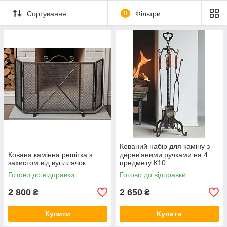
Сортування
0
Фільтри
Кований набір для каміну з
Кована камінна решітка з
дерев'яними ручками на 4
захистом від вугіллячок
предмету К10
Готово до відправки
Готово до відправки
2 800
2 650
₴
₴
Купити
Купити