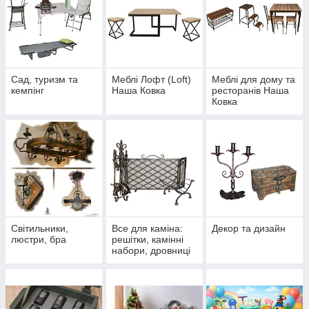
Сад, туризм та
Меблі Лофт (Loft)
Меблі для дому та
кемпінг
Наша Ковка
ресторанів Наша
Ковка
Світильники,
Все для каміна:
Декор та дизайн
люстри, бра
решітки, камінні
набори, дровниці