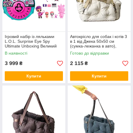
Ігровий набір із ляльками
Автокрісло для собак і котів 3
L.O.L. Surprise Eye Spy
в 1 від Джека 50х50 см
Ultimate Unboxing Великий
(сумка-лежанка в авто),
сюрприз із загадками
бежева
В наявності
Готово до відправки
3 999
2 115
₴
₴
Купити
Купити