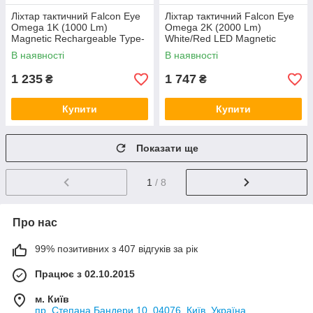
Ліхтар тактичний Falcon Eye
Ліхтар тактичний Falcon Eye
Omega 1K (1000 Lm)
Omega 2K (2000 Lm)
Magnetic Rechargeable Type-
White/Red LED Magnetic
C (FHH0141)
Rechargeable Type-C
В наявності
В наявності
(FHH0142)
1 235
1 747
₴
₴
Купити
Купити
Показати ще
1
/ 8
Про нас
99% позитивних з 407 відгуків за рік
Працює з 02.10.2015
м. Київ
пр. Степана Бандери 10, 04076, Київ, Україна