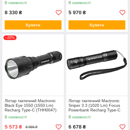
(THH0211)
В наявності
В наявності
8 330
5 970
₴
₴
Купити
Купити
–20%
Ліхтар тактичний Mactronic
Ліхтар тактичний Mactronic
Black Eye 1550 (1550 Lm)
Sniper 3.3 (1020 Lm) Focus
Recharg Type-C (THH0047)
Powerbank Recharg Type-C
(THH0064)
В наявності
В наявності
5 573
6 678
₴
₴
6 966 ₴