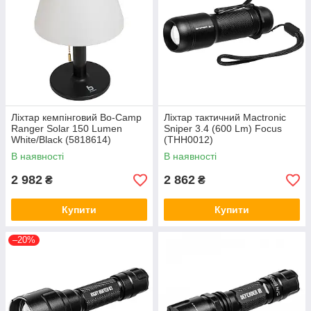
Ліхтар кемпінговий Bo-Camp
Ліхтар тактичний Mactronic
Ranger Solar 150 Lumen
Sniper 3.4 (600 Lm) Focus
White/Black (5818614)
(THH0012)
В наявності
В наявності
2 982
2 862
₴
₴
Купити
Купити
–20%