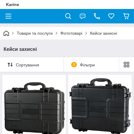
Karine
Товари та послуги
Фототоварі
Кейси захисні
Кейси захисні
Сортування
0
Фільтри