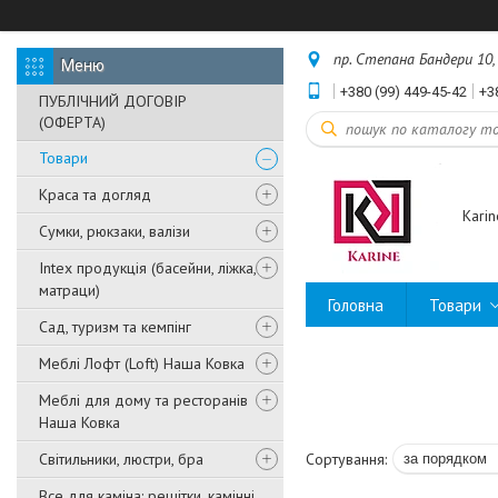
пр. Степана Бандери 10, 
+380 (99) 449-45-42
+3
ПУБЛІЧНИЙ ДОГОВІР
(ОФЕРТА)
Товари
Краса та догляд
Karin
Сумки, рюкзаки, валізи
Intex продукція (басейни, ліжка,
матраци)
Головна
Товари
Сад, туризм та кемпінг
Меблі Лофт (Loft) Наша Ковка
Меблі для дому та ресторанів
Наша Ковка
Світильники, люстри, бра
Все для каміна: решітки, камінні