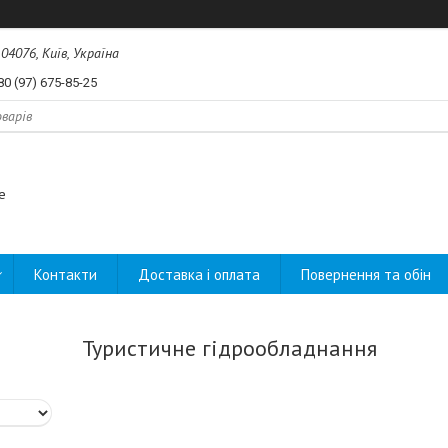
04076, Київ, Україна
80 (97) 675-85-25
e
Контакти
Доставка і оплата
Повернення та обін
Туристичне гідрообладнання