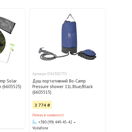
DAS302735
mp Solar
Душ портативний Bo-Camp
n (6603525)
Pressure shower 11L Blue/Black
(6603515)
3 774 ₴
Немає в наявності
+380 (99) 449-45-42
Vodafone