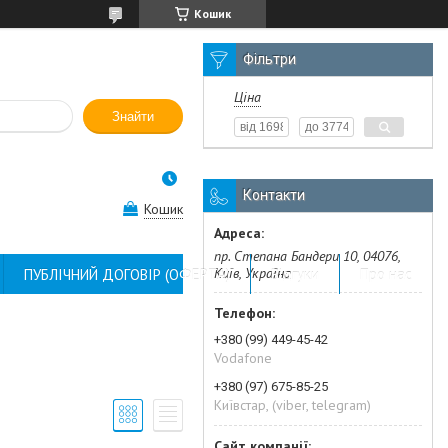
Кошик
Фільтри
Ціна
Знайти
Контакти
Кошик
пр. Степана Бандери 10, 04076,
Київ, Україна
ПУБЛІЧНИЙ ДОГОВІР (ОФЕРТА)
Відгуки
Про нас
+380 (99) 449-45-42
Vodafone
+380 (97) 675-85-25
Київстар, (viber, telegram)