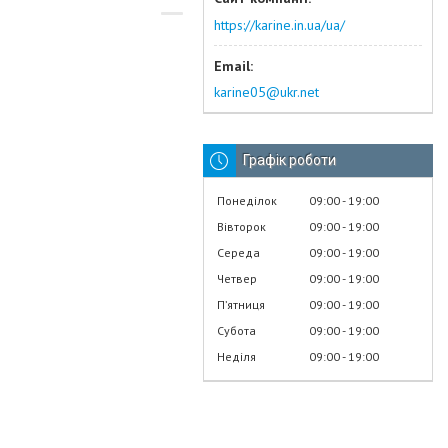
https://karine.in.ua/ua/
karine05@ukr.net
Графік роботи
Понеділок
09:00
19:00
Вівторок
09:00
19:00
Середа
09:00
19:00
Четвер
09:00
19:00
Пʼятниця
09:00
19:00
Субота
09:00
19:00
Неділя
09:00
19:00