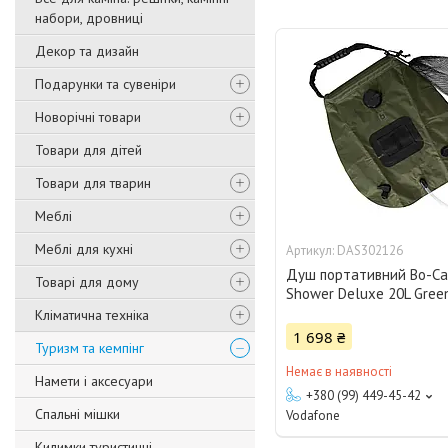
набори, дровниці
Декор та дизайн
Подарунки та сувеніри
Новорічні товари
Товари для дітей
Товари для тварин
Меблі
Меблі для кухні
DAS302126
Душ портативний Bo-Ca
Товарі для дому
Shower Deluxe 20L Gree
Кліматична техніка
1 698 ₴
Туризм та кемпінг
Немає в наявності
Намети і аксесуари
+380 (99) 449-45-42
Спальні мішки
Vodafone
Килимки туристичні