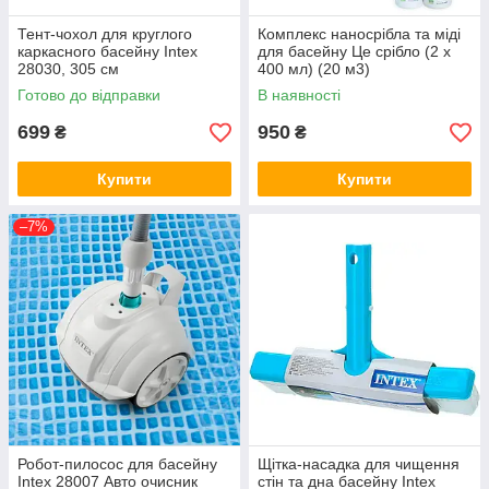
Тент-чохол для круглого
Комплекс наносрібла та міді
каркасного басейну Intex
для басейну Це срібло (2 х
28030, 305 см
400 мл) (20 м3)
Готово до відправки
В наявності
699
950
₴
₴
Купити
Купити
–7%
Робот-пилосос для басейну
Щітка-насадка для чищення
Intex 28007 Авто очисник
стін та дна басейну Intex