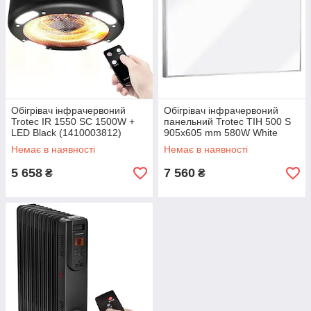
Обігрівач інфрачервоний
Обігрівач інфрачервоний
Trotec IR 1550 SC 1500W +
панельний Trotec TIH 500 S
LED Black (1410003812)
905x605 mm 580W White
(1410003012)
Немає в наявності
Немає в наявності
5 658
7 560
₴
₴