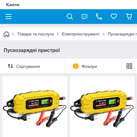
Karine
Товари та послуги
Електроінструмент
Пускозарядні 
Пускозарядні пристрої
Сортування
0
Фільтри