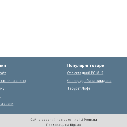
ики
Популярні товари
Лофт
Стіл складний PC1815
 столи та стільці
Стілець драбини складана
ому
Табурет Лофт
и
та сосни
Сайт створений на маркетплейсі
Prom.ua
Продавець на Bigl.ua