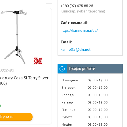
+380 (97) 675-85-25
Київстар, (viber, telegram)
https://karine.in.ua/ua/
karine05@ukr.net
Графік роботи
AS302431
 одягу Casa Si Terry Silver
Понеділок
09:00
19:00
H06)
Вівторок
09:00
19:00
Середа
09:00
19:00
Четвер
09:00
19:00
і
Пʼятниця
09:00
19:00
Купити
Субота
09:00
19:00
Неділя
09:00
19:00