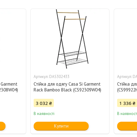
DAS302433
D
i Garment
Стійка для одягу Casa Si Garment
Стійка для
92308W04)
Rack Bamboo Black (CS92309W04)
(CS99922
3 032 ₴
1 336 ₴
В наявності
В наявност
Купити