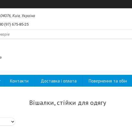
04076, Київ, Україна
80 (97) 675-85-25
e
Контакти
Доставка і оплата
Повернення та обін
Вішалки, стійки для одягу