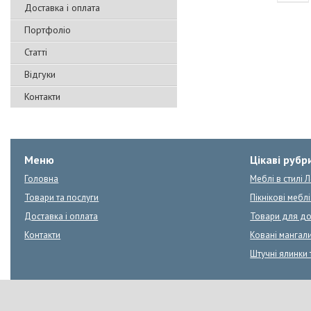
Доставка і оплата
Портфоліо
Статті
Відгуки
Контакти
Меню
Цікаві рубр
Головна
Меблі в стилі 
Товари та послуги
Пікнікові меблі:
Доставка і оплата
Товари для д
Контакти
Ковані мангал
Штучні ялинки 