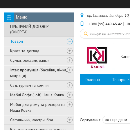
пр. Степана Бандери 10, 
+380 (99) 449-45-42
+3
ПУБЛІЧНИЙ ДОГОВІР
(ОФЕРТА)
Товари
Краса та догляд
Karin
Сумки, рюкзаки, валізи
Intex продукція (басейни, ліжка,
матраци)
Головна
Товари
Сад, туризм та кемпінг
Меблі Лофт (Loft) Наша Ковка
Меблі для дому та ресторанів
Наша Ковка
Світильники, люстри, бра
Все для каміна: решітки, камінні