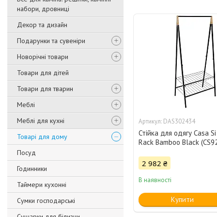
набори, дровниці
Декор та дизайн
Подарунки та сувеніри
Новорічні товари
Товари для дітей
Товари для тварин
Меблі
Меблі для кухні
DAS302434
Стійка для одягу Casa S
Товарі для дому
Rack Bamboo Black (CS
Посуд
2 982 ₴
Годинники
В наявності
Таймери кухонні
Купити
Сумки господарські
Сушарки для білизни