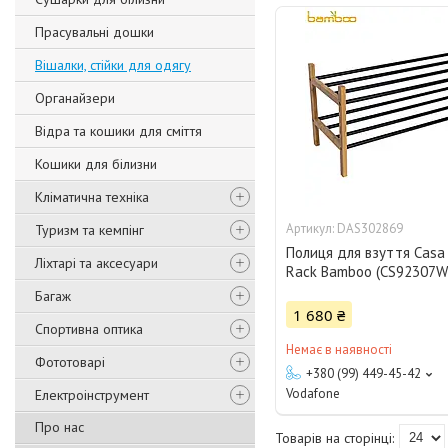
Прасувальні дошки
Вішалки, стійки для одягу
Органайзери
Відра та кошики для сміття
Кошики для білизни
Кліматична техніка
DAS302869
Туризм та кемпінг
Полиця для взуття Casa 
Ліхтарі та аксесуари
Rack Bamboo (CS92307W
Багаж
1 680 ₴
Спортивна оптика
Немає в наявності
Фототоварі
+380 (99) 449-45-42
Vodafone
Електроінструмент
Про нас