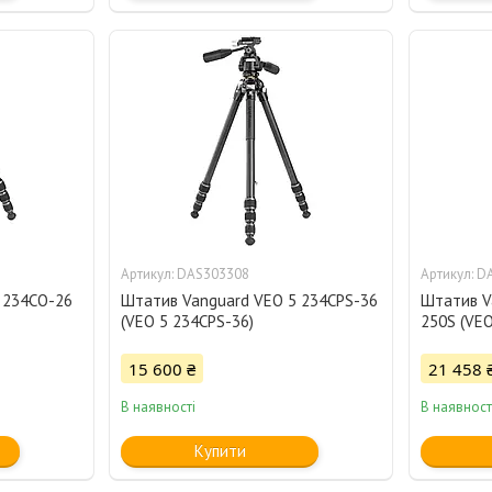
DAS303308
D
 234CO-26
Штатив Vanguard VEO 5 234CPS-36
Штатив V
(VEO 5 234CPS-36)
250S (VEO
15 600 ₴
21 458 
В наявності
В наявност
Купити