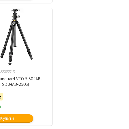
AS303313
anguard VEO 5 304AB-
 5 304AB-250S)
₴
і
Купити