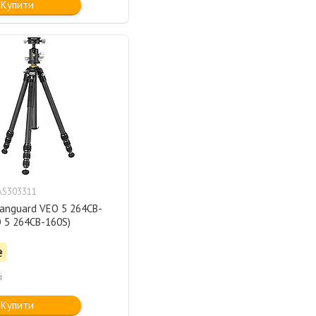
Купити
AS303311
anguard VEO 5 264CB-
 5 264CB-160S)
₴
і
Купити