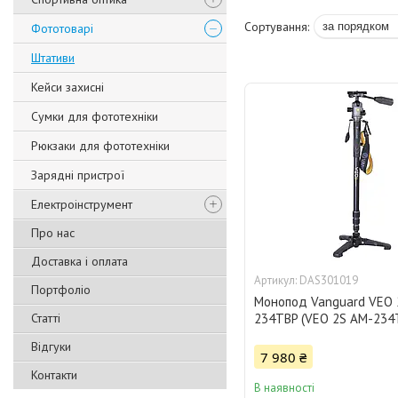
Фототоварі
Штативи
Кейси захисні
Сумки для фототехніки
Рюкзаки для фототехніки
Зарядні пристрої
Електроінструмент
Про нас
Доставка і оплата
DAS301019
Портфоліо
Монопод Vanguard VEO 
Статті
234TBP (VEO 2S AM-234
Відгуки
7 980 ₴
Контакти
В наявності