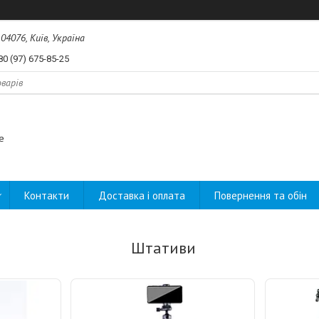
04076, Київ, Україна
80 (97) 675-85-25
e
Контакти
Доставка і оплата
Повернення та обін
Штативи