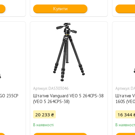
Купити
DAS303046
D
GO 235CP
Штатив Vanguard VEO 5 264CPS-38
Штатив V
(VEO 5 264CPS-38)
160S (VEO
20 233 ₴
16 344 
В наявності
В наявност