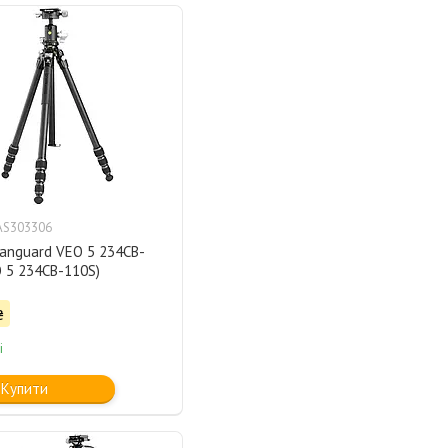
AS303306
anguard VEO 5 234CB-
 5 234CB-110S)
₴
і
Купити