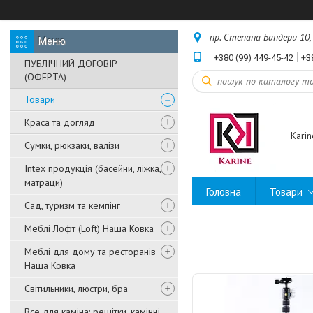
пр. Степана Бандери 10, 
+380 (99) 449-45-42
+3
ПУБЛІЧНИЙ ДОГОВІР
(ОФЕРТА)
Товари
Краса та догляд
Karin
Сумки, рюкзаки, валізи
Intex продукція (басейни, ліжка,
матраци)
Головна
Товари
Сад, туризм та кемпінг
Меблі Лофт (Loft) Наша Ковка
Меблі для дому та ресторанів
Наша Ковка
Світильники, люстри, бра
Все для каміна: решітки, камінні