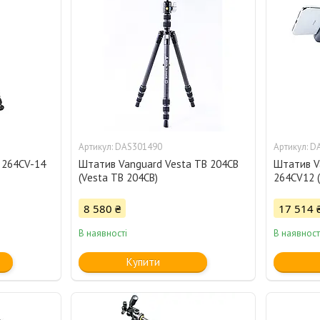
DAS301490
D
 264CV-14
Штатив Vanguard Vesta TB 204CB
Штатив V
(Vesta TB 204CB)
264CV12 (
8 580 ₴
17 514 
В наявності
В наявност
Купити