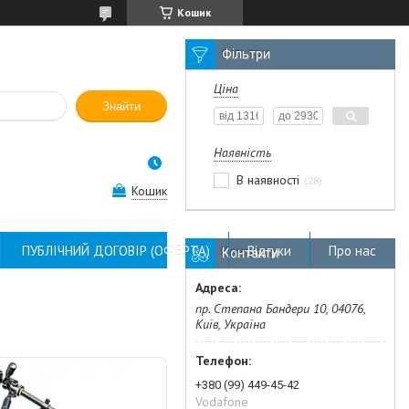
Кошик
Фільтри
Ціна
Знайти
Наявність
В наявності
28
Кошик
ПУБЛІЧНИЙ ДОГОВІР (ОФЕРТА)
Відгуки
Про нас
Контакти
пр. Степана Бандери 10, 04076,
Київ, Україна
+380 (99) 449-45-42
Vodafone