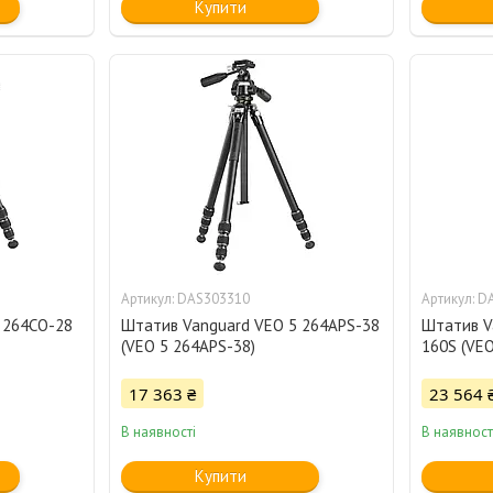
Купити
DAS303310
D
 264CO-28
Штатив Vanguard VEO 5 264APS-38
Штатив V
(VEO 5 264APS-38)
160S (VEO
17 363 ₴
23 564 
В наявності
В наявност
Купити