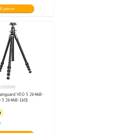
Купити
AS303045
anguard VEO 5 264AB-
 5 264AB-160)
₴
і