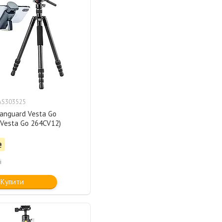
AS303525
anguard Vesta Go
Vesta Go 264CV12)
₴
і
Купити