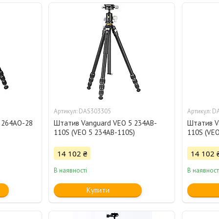
DAS303305
D
 264AO-28
Штатив Vanguard VEO 5 234AB-
Штатив V
110S (VEO 5 234AB-110S)
110S (VEO
14 102 ₴
14 102 
В наявності
В наявност
Купити