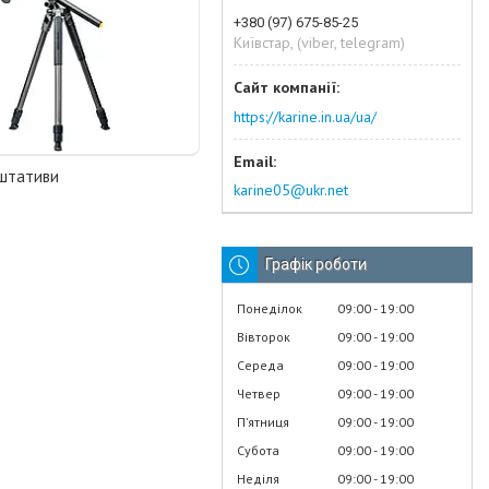
+380 (97) 675-85-25
Київстар, (viber, telegram)
https://karine.in.ua/ua/
 штативи
karine05@ukr.net
Графік роботи
Понеділок
09:00
19:00
Вівторок
09:00
19:00
Середа
09:00
19:00
Четвер
09:00
19:00
Пʼятниця
09:00
19:00
Субота
09:00
19:00
Неділя
09:00
19:00