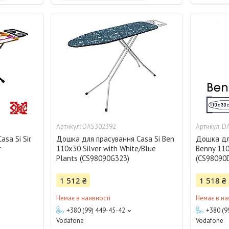
DAS302392
D
sa Si Sir
Дошка для прасування Casa Si Ben
Дошка дл
r
110x30 Silver with White/Blue
Benny 11
Plants (CS98090G323)
(CS98090
1 512 ₴
1 518 ₴
Немає в наявності
Немає в на
+380 (99) 449-45-42
+380 (9
Vodafone
Vodafone