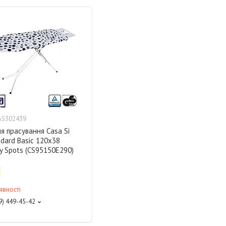
AS302439
я прасування Casa Si
dard Basic 120x38
y Spots (CS95150E290)
явності
9) 449-45-42