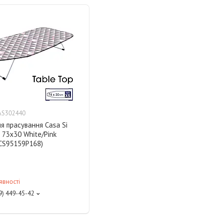
AS302440
я прасування Casa Si
 73x30 White/Pink
(CS95159P168)
явності
9) 449-45-42