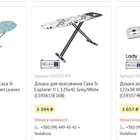
DAS302409
D
asa Si
Дошка для прасування Casa Si
Дошка для
een Leaves
Explorer II L 125x42 Grey/White
122x38 Wh
(CS93613E168)
(CS93574
3 394 ₴
3 657 ₴
Немає в наявності
Немає в на
+380 (99) 449-45-42
+380 (9
Vodafone
Vodafone