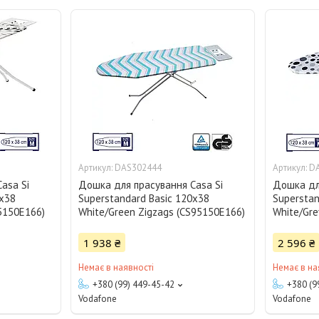
DAS302444
D
asa Si
Дошка для прасування Casa Si
Дошка дл
0x38
Superstandard Basic 120x38
Superstan
5150E166)
White/Green Zigzags (CS95150E166)
White/Gre
1 938 ₴
2 596 ₴
Немає в наявності
Немає в на
+380 (99) 449-45-42
+380 (9
Vodafone
Vodafone