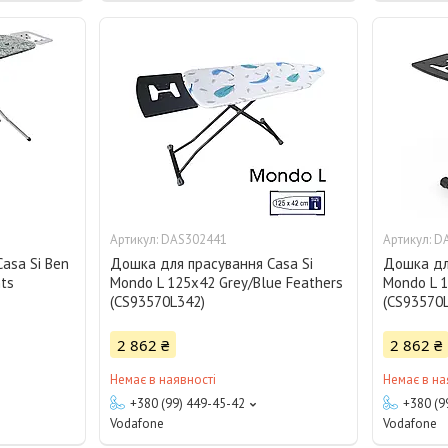
DAS302441
D
asa Si Ben
Дошка для прасування Casa Si
Дошка дл
nts
Mondo L 125x42 Grey/Blue Feathers
Mondo L 1
(CS93570L342)
(CS93570
2 862 ₴
2 862 ₴
Немає в наявності
Немає в на
+380 (99) 449-45-42
+380 (9
Vodafone
Vodafone