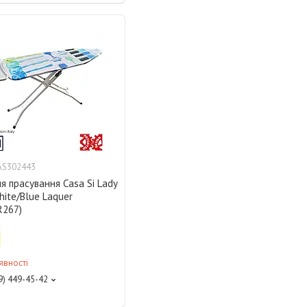
AS302443
 прасування Casa Si Lady
ite/Blue Laquer
R267)
явності
9) 449-45-42