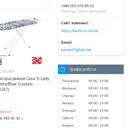
+380 (97) 675-85-25
Київстар, (viber, telegram)
https://karine.in.ua/ua/
karine05@ukr.net
Графік роботи
AS302403
 прасування Casa Si Lady
Понеділок
09:00
19:00
ite/Blue Crystals
Вівторок
09:00
19:00
R267)
Середа
09:00
19:00
Четвер
09:00
19:00
Пʼятниця
09:00
19:00
явності
Субота
09:00
19:00
9) 449-45-42
Неділя
09:00
19:00