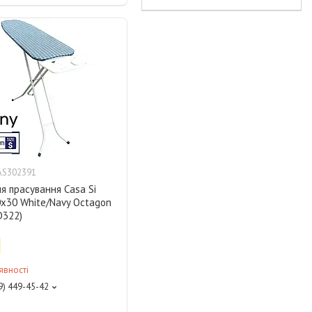
AS302391
я прасування Casa Si
0x30 White/Navy Octagon
D322)
явності
9) 449-45-42