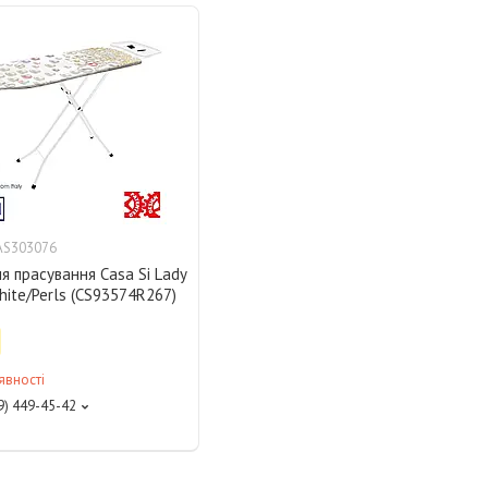
AS303076
 прасування Casa Si Lady
ite/Perls (CS93574R267)
явності
9) 449-45-42