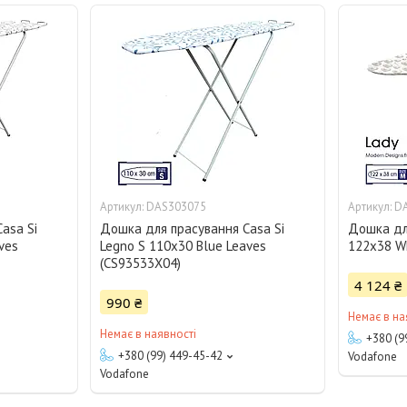
DAS303075
D
asa Si
Дошка для прасування Casa Si
Дошка для
ves
Legno S 110x30 Blue Leaves
122x38 Wh
(CS93533X04)
4 124 ₴
990 ₴
Немає в на
Немає в наявності
+380 (9
+380 (99) 449-45-42
Vodafone
Vodafone