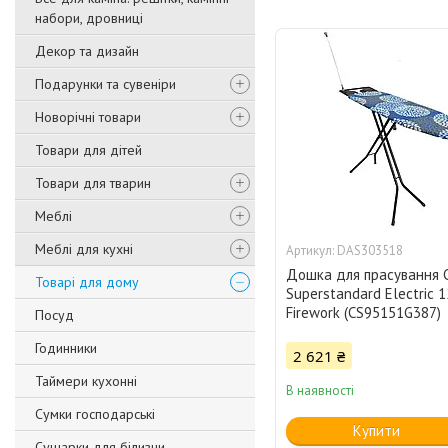
набори, дровниці
Декор та дизайн
Подарунки та сувеніри
Новорічні товари
Товари для дітей
Товари для тварин
Меблі
Меблі для кухні
DAS303518
Дошка для прасування C
Товарі для дому
Superstandard Electric 
Firework (CS95151G387)
Посуд
Годинники
2 621 ₴
Таймери кухонні
В наявності
Сумки господарські
Купити
Сушарки для білизни