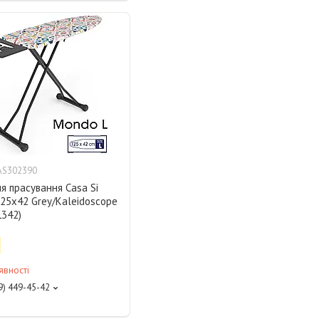
AS302390
я прасування Casa Si
25x42 Grey/Kaleidoscope
L342)
явності
9) 449-45-42