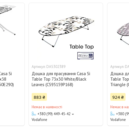
DAS302389
D
asa Si
Дошка для прасування Casa Si
Дошка дл
0x38
Table Top 73x30 White/Black
Table Top
50E290)
Leaves (CS95159P168)
Triangle 
883 ₴
924 ₴
Немає в наявності
Немає в на
+380 (99) 449-45-42
+380 (9
Vodafone
Vodafone