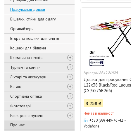
Прасувальні дошки
Вішалки, стійки для одягу
Органайзери
Відра та кошики для сміття
Кошики для білизни
Кліматична техніка
Туризм та кемпінг
DAS302404
Ліхтарі та аксесуари
Дошка для прасування Ca
122x38 Black/Red Laque
Багаж
(CS93575R266)
Спортивна оптика
3 258 ₴
Фототоварі
Немає в наявності
Електроінструмент
+380 (99) 449-45-42
Про нас
Vodafone