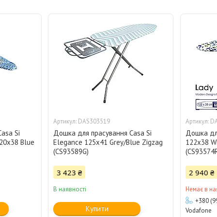
DAS303519
D
asa Si
Дошка для прасування Casa Si
Дошка для
120x38 Blue
Elegance 125x41 Grey/Blue Zigzag
122x38 Wh
(CS93589G)
(CS93574
3 423 ₴
2 940 ₴
В наявності
Немає в на
+380 (9
Купити
Vodafone