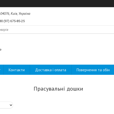
04076, Київ, Україна
80 (97) 675-85-25
e
Контакти
Доставка і оплата
Повернення та обін
Прасувальні дошки