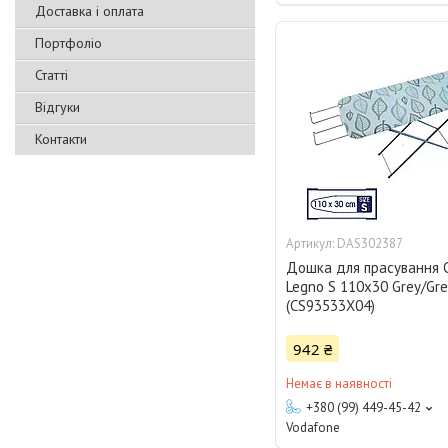
Доставка і оплата
Портфоліо
Статті
Відгуки
Контакти
DAS302387
Дошка для прасування C
Legno S 110x30 Grey/Gr
(CS93533X04)
942 ₴
Немає в наявності
+380 (99) 449-45-42
Vodafone