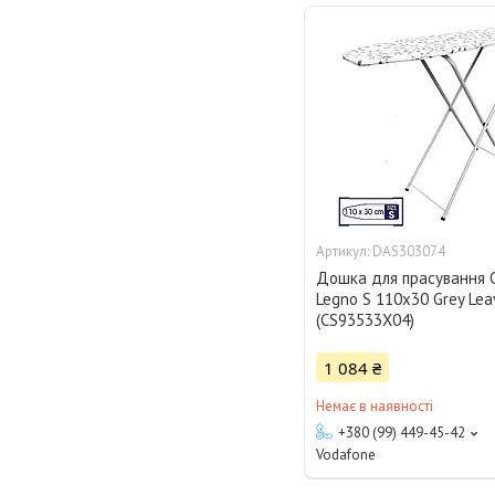
DAS303074
Дошка для прасування C
Legno S 110x30 Grey Lea
(CS93533X04)
1 084 ₴
Немає в наявності
+380 (99) 449-45-42
Vodafone