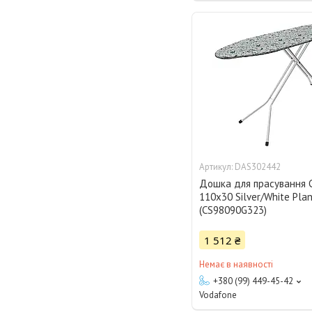
DAS302442
Дошка для прасування C
110x30 Silver/White Pla
(CS98090G323)
1 512 ₴
Немає в наявності
+380 (99) 449-45-42
Vodafone