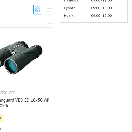
Пʼятниця
09:00
19:00
Субота
09:00
19:00
Неділя
09:00
19:00
AS301030
Vanguard VEO ED 10x50 WP
050)
₴
і