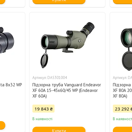
DAS301004
D
sta 8x32 WP
Підзорна труба Vanguard Endeavor
Підзорна
XF 60A 15-45x60/45 WP (Endeavor
XF 80A 20
XF 60A)
XF 80A)
19 843 ₴
23 292 
В наявності
В наявност
Купити