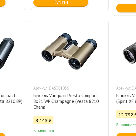
Купити
DAS301036
D
 Compact
Бінокль Vanguard Vesta Compact
Бінокль V
ta 8210 BP)
8x21 WP Champagne (Vesta 8210
(Spirit XF
Cham)
12 792 
3 143 ₴
В наявност
В наявності