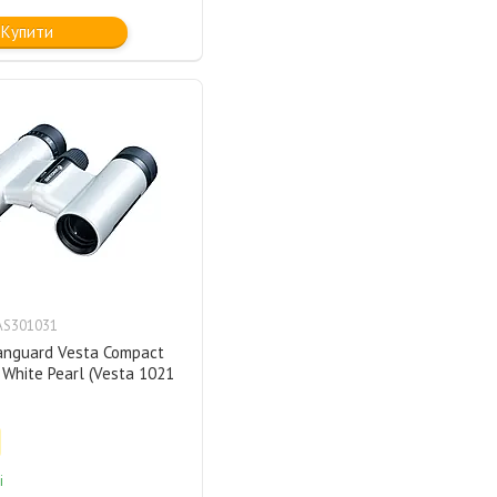
Купити
AS301031
anguard Vesta Compact
White Pearl (Vesta 1021
і