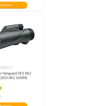
Купити
AS301172
р Vanguard VEO HD2
 (VEO HD2 1042M)
₴
і
Купити