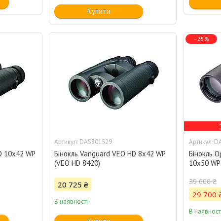
Купити
–25%
DAS301529
D
D 10x42 WP
Бінокль Vanguard VEO HD 8x42 WP
Бінокль O
(VEO HD 8420)
10x50 WP 
39 600 ₴
20 725 ₴
29 700 
В наявності
В наявност