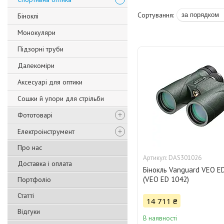
Біноклі
Монокуляри
Підзорні труби
Далекоміри
Аксесуарі для оптики
Сошки й упори для стрільби
Фототоварі
Електроінструмент
Про нас
DAS301026
Доставка і оплата
Бінокль Vanguard VEO E
(VEO ED 1042)
Портфоліо
Статті
14 711 ₴
Відгуки
В наявності