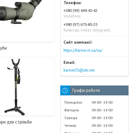
+380 (99) 449-45-42
Vodafone
+380 (97) 675-85-25
Київстар, (viber, telegram)
руби
https://karine.in.ua/ua/
karine05@ukr.net
Графік роботи
Понеділок
09:00
19:00
Вівторок
09:00
19:00
Середа
09:00
19:00
ори для стрільби
Четвер
09:00
19:00