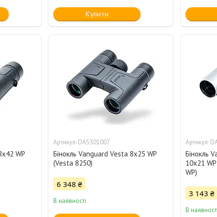
Купити
DAS301007
D
 8x42 WP
Бінокль Vanguard Vesta 8x25 WP
Бінокль V
(Vesta 8250)
10x21 WP 
WP)
6 348 ₴
3 143 ₴
В наявності
В наявност