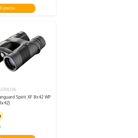
Купити
AS301106
anguard Spirit XF 8x42 WP
 8x42)
₴
і