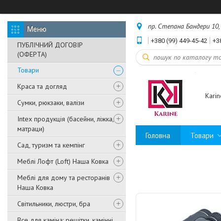
пр. Степана Бандери 10, 
+380 (99) 449-45-42
+3
ПУБЛІЧНИЙ ДОГОВІР
(ОФЕРТА)
Товари
Краса та догляд
Karin
Сумки, рюкзаки, валізи
Intex продукція (басейни, ліжка,
матраци)
Головна
Товари
Сад, туризм та кемпінг
Меблі Лофт (Loft) Наша Ковка
Меблі для дому та ресторанів
Наша Ковка
Світильники, люстри, бра
Все для каміна: решітки, камінні