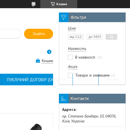
Кошик
Фільтри
Ціна
Знайти
Наявність
В наявності
39
Кошик
Акція
Товари зі знижками
4
ПУБЛІЧНИЙ ДОГОВІР (ОФЕРТА)
Відгуки
Про нас
Контакти
пр. Степана Бандери 10, 04076,
Київ, Україна