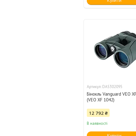
Купити
DAS302095
Бінокль Vanguard VEO X
(VEO XF 1042)
12 792 ₴
В наявності
Купити