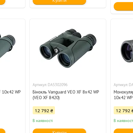
Купити
DAS302096
D
F 10x42 WP
Бінокль Vanguard VEO XF 8x42 WP
Монокуля
(VEO XF 8420)
10x42 WP
12 792 ₴
12 792 
В наявності
В наявност
Купити