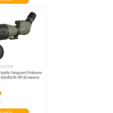
AS301038
 труба Vanguard Endeavor
-60x80/45 WP (Endeavor
₴
і
Купити