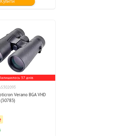
Купити
Залишилось 37 днів
AS302093
pticron Verano BGA VHD
(30783)
₴
і