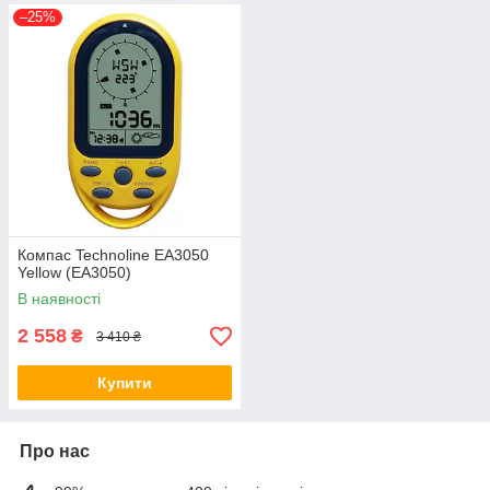
–25%
Компас Technoline EA3050
Yellow (EA3050)
В наявності
2 558
₴
3 410 ₴
Купити
Про нас