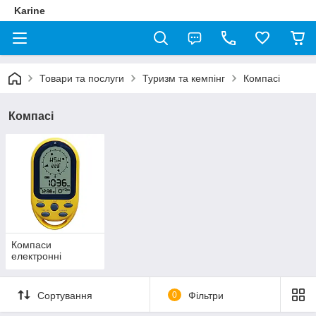
Karine
Товари та послуги
Туризм та кемпінг
Компасі
Компасі
Компаси
електронні
Сортування
0
Фільтри