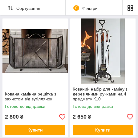
Сортування
0
Фільтри
Кований набір для каміну з
Кована камінна решітка з
дерев'яними ручками на 4
захистом від вугіллячок
предмету К10
Готово до відправки
Готово до відправки
2 800
2 650
₴
₴
Купити
Купити