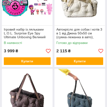
Ігровий набір із ляльками
Автокрісло для собак і котів 3
L.O.L. Surprise Eye Spy
в 1 від Джека 50х50 см
Ultimate Unboxing Великий
(сумка-лежанка в авто),
сюрприз із загадками
бежева
В наявності
Готово до відправки
3 999
2 115
₴
₴
Купити
Купити