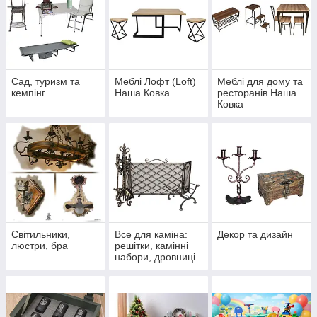
Сад, туризм та
Меблі Лофт (Loft)
Меблі для дому та
кемпінг
Наша Ковка
ресторанів Наша
Ковка
Світильники,
Все для каміна:
Декор та дизайн
люстри, бра
решітки, камінні
набори, дровниці