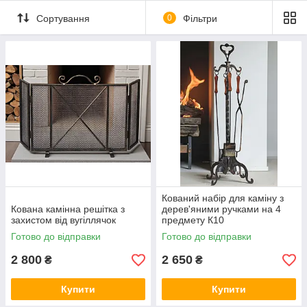
Сортування
0
Фільтри
Кований набір для каміну з
Кована камінна решітка з
дерев'яними ручками на 4
захистом від вугіллячок
предмету К10
Готово до відправки
Готово до відправки
2 800
2 650
₴
₴
Купити
Купити