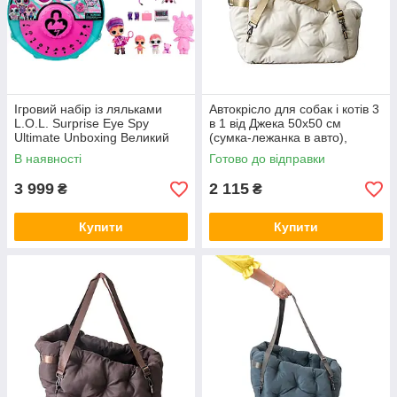
Ігровий набір із ляльками
Автокрісло для собак і котів 3
L.O.L. Surprise Eye Spy
в 1 від Джека 50х50 см
Ultimate Unboxing Великий
(сумка-лежанка в авто),
сюрприз із загадками
бежева
В наявності
Готово до відправки
3 999
2 115
₴
₴
Купити
Купити