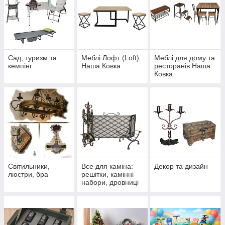
Сад, туризм та
Меблі Лофт (Loft)
Меблі для дому та
кемпінг
Наша Ковка
ресторанів Наша
Ковка
Світильники,
Все для каміна:
Декор та дизайн
люстри, бра
решітки, камінні
набори, дровниці