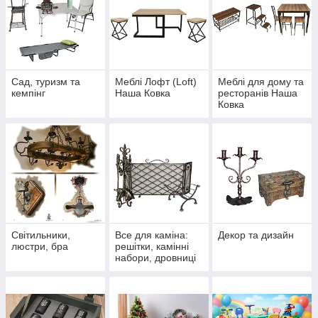
Сад, туризм та
Меблі Лофт (Loft)
Меблі для дому та
кемпінг
Наша Ковка
ресторанів Наша
Ковка
Світильники,
Все для каміна:
Декор та дизайн
люстри, бра
решітки, камінні
набори, дровниці