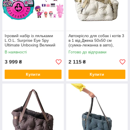
Ігровий набір із ляльками
Автокрісло для собак і котів 3
L.O.L. Surprise Eye Spy
в 1 від Джека 50х50 см
Ultimate Unboxing Великий
(сумка-лежанка в авто),
сюрприз із загадками
бежева
В наявності
Готово до відправки
3 999
2 115
₴
₴
Купити
Купити