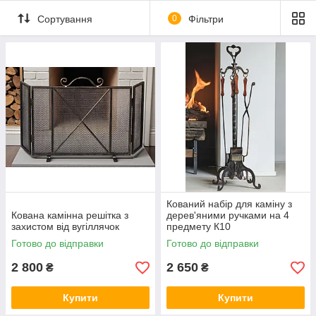
Сортування
0
Фільтри
Кований набір для каміну з
Кована камінна решітка з
дерев'яними ручками на 4
захистом від вугіллячок
предмету К10
Готово до відправки
Готово до відправки
2 800
2 650
₴
₴
Купити
Купити