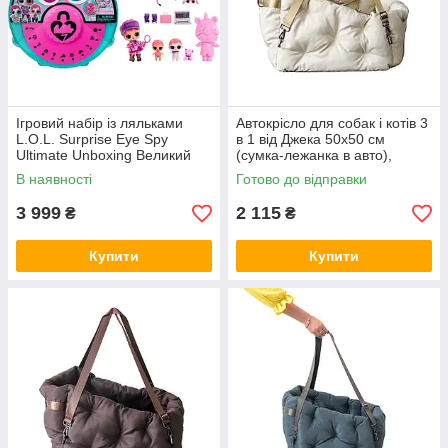
Ігровий набір із ляльками
Автокрісло для собак і котів 3
L.O.L. Surprise Eye Spy
в 1 від Джека 50х50 см
Ultimate Unboxing Великий
(сумка-лежанка в авто),
сюрприз із загадками
бежева
В наявності
Готово до відправки
3 999
2 115
₴
₴
Купити
Купити