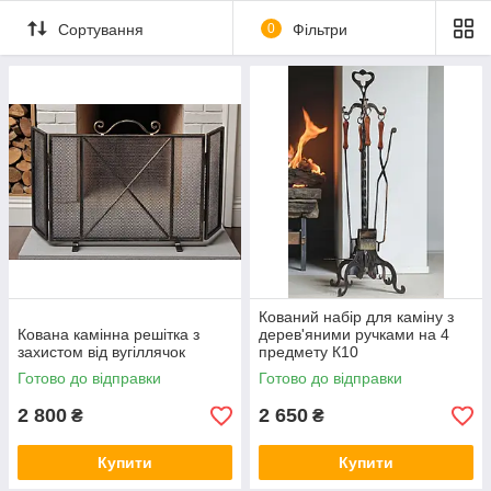
Сортування
0
Фільтри
Кований набір для каміну з
Кована камінна решітка з
дерев'яними ручками на 4
захистом від вугіллячок
предмету К10
Готово до відправки
Готово до відправки
2 800
2 650
₴
₴
Купити
Купити