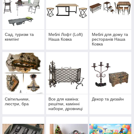
Сад, туризм та
Меблі Лофт (Loft)
Меблі для дому та
кемпінг
Наша Ковка
ресторанів Наша
Ковка
Світильники,
Все для каміна:
Декор та дизайн
люстри, бра
решітки, камінні
набори, дровниці