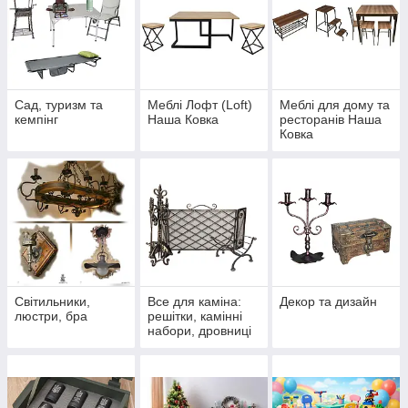
Сад, туризм та
Меблі Лофт (Loft)
Меблі для дому та
кемпінг
Наша Ковка
ресторанів Наша
Ковка
Світильники,
Все для каміна:
Декор та дизайн
люстри, бра
решітки, камінні
набори, дровниці