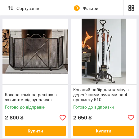
Сортування
0
Фільтри
Кований набір для каміну з
Кована камінна решітка з
дерев'яними ручками на 4
захистом від вугіллячок
предмету К10
Готово до відправки
Готово до відправки
2 800
2 650
₴
₴
Купити
Купити