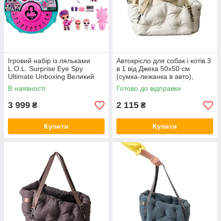
Ігровий набір із ляльками
Автокрісло для собак і котів 3
L.O.L. Surprise Eye Spy
в 1 від Джека 50х50 см
Ultimate Unboxing Великий
(сумка-лежанка в авто),
сюрприз із загадками
бежева
В наявності
Готово до відправки
3 999
2 115
₴
₴
Купити
Купити