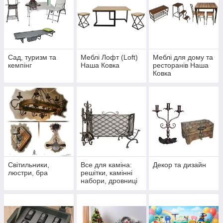
Сад, туризм та
Меблі Лофт (Loft)
Меблі для дому та
кемпінг
Наша Ковка
ресторанів Наша
Ковка
Світильники,
Все для каміна:
Декор та дизайн
люстри, бра
решітки, камінні
набори, дровниці