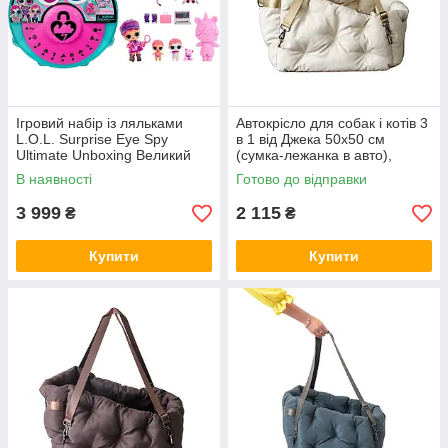
Ігровий набір із ляльками
Автокрісло для собак і котів 3
L.O.L. Surprise Eye Spy
в 1 від Джека 50х50 см
Ultimate Unboxing Великий
(сумка-лежанка в авто),
сюрприз із загадками
бежева
В наявності
Готово до відправки
3 999
2 115
₴
₴
Купити
Купити