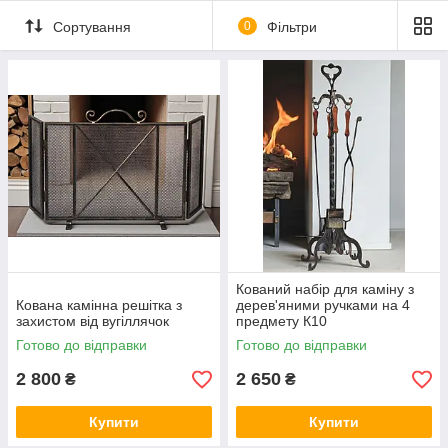
Сортування
0
Фільтри
Кований набір для каміну з
Кована камінна решітка з
дерев'яними ручками на 4
захистом від вугіллячок
предмету К10
Готово до відправки
Готово до відправки
2 800
2 650
₴
₴
Купити
Купити