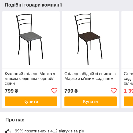
Подібні товари компанії
Кухонний стілець Марко з
Стілець обідній зі спинкою
Стіл
м'яким сидінням чорний/
Марко з м'яким сидінням
сиді
сірий
біли
799
799
1 3
₴
₴
Купити
Купити
Про нас
99% позитивних з 412 відгуків за рік