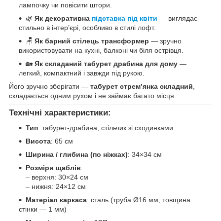
лампочку чи повісити штори.
🌿
Як декоративна
підставка під квіти
— виглядає
стильно в інтер’єрі, особливо в стилі лофт.
🪑
Як барний стілець трансформер
— зручно
використовувати на кухні, балконі чи біля острівця.
🏡
Як складаний табурет драбина для дому
—
легкий, компактний і завжди під рукою.
Його зручно зберігати —
табурет стрем’янка складний
,
складається одним рухом і не займає багато місця.
Технічні характеристики:
Тип
: табурет-драбина, стільчик зі сходинками
Висота
: 65 см
Ширина / глибина (по ніжках)
: 34×34 см
Розміри щаблів
:
– верхня: 30×24 см
– нижня: 24×12 см
Матеріал каркаса
: сталь (труба Ø16 мм, товщина
стінки — 1 мм)