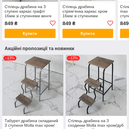
Стілець-драбина на 3
Стілець драбина
Стіл
ступені каркас графіт
стрем'янка каркас хром
max 
16мм зі ступенями венге
16мм зі ступенями
ступ
Molla Max
кольору горіх італійський
сход
849
849
849
₴
₴
на три сходи
Купити
Купити
Акційні пропозиції та новинки
–13%
–13%
Табурет драбина складаний
Стілець драбина на 3
3 ступеня Molla max хром/
сходинки Molla max хром/дуб