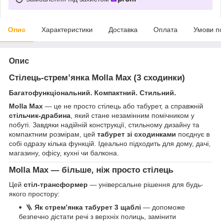
Опис
Характеристики
Доставка
Оплата
Умови п
Опис
Стілець-стрем’янка Molla Max (3 сходинки)
Багатофункціональний. Компактний. Стильний.
Molla Max
— це не просто стілець або табурет, а справжній
стільчик-драбина
, який стане незамінним помічником у
побуті. Завдяки надійній конструкції, стильному дизайну та
компактним розмірам, цей
табурет зі сходинками
поєднує в
собі одразу кілька функцій. Ідеально підходить для дому, дачі,
магазину, офісу, кухні чи балкона.
Molla Max — більше, ніж просто стілець
Цей
стіл-трансформер
— універсальне рішення для будь-
якого простору:
🪜
Як стрем’янка табурет 3 щаблі
— допоможе
безпечно дістати речі з верхніх полиць, замінити