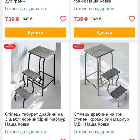
дуб гранж
гранж Наша Ковка
Готово до відправки
Готово до відправки
739
739
₴
₴
849 ₴
849 ₴
Купити
Купити
–6%
–6%
Стілець табурет драбини на
Стілець драбина на три
3 щаблі чорний/сірий мармур
ступені хром/сірий мармур
Наша Ковка
МДФ Наша Ковка
Готово до відправки
Готово до відправки