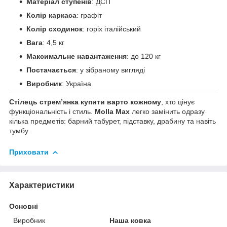
Матеріал ступенів
: ДСП
Колір каркаса
: графіт
Колір сходинок
: горіх італійський
Вага
: 4,5 кг
Максимальне навантаження
: до 120 кг
Постачається
: у зібраному вигляді
Виробник
: Україна
Стілець стрем’янка купити варто кожному
, хто цінує
функціональність і стиль.
Molla Max
легко замінить одразу
кілька предметів: барний табурет, підставку, драбину та навіть
тумбу.
Приховати
Характеристики
Основні
Виробник
Наша ковка