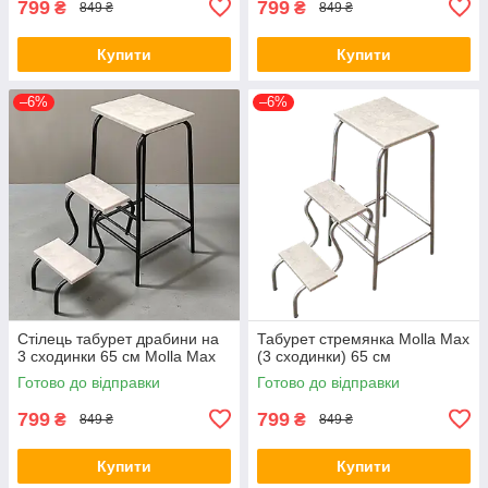
799
799
₴
₴
849 ₴
849 ₴
Купити
Купити
–6%
–6%
Стілець табурет драбини на
Табурет стремянка Molla Max
3 сходинки 65 см Molla Max
(3 сходинки) 65 см
Готово до відправки
Готово до відправки
799
799
₴
₴
849 ₴
849 ₴
Купити
Купити