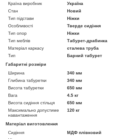
Країна виробник
Україна
Стан
Новий
Тип підстави
Ніжки
Особливості
Тверде сидіння
Тип опор
Ніжки
Тип меблів
Табурет-драбинка
Матеріал каркасу
сталева труба
Тип
Барний табурет
Габаритні розміри
Ширина
340 мм
Глибина табуретки
340 мм
Висота табуретки
650 мм
Вага
4.5 кг
Висота сидіння стільця
650 мм
Максимально допустиме
120 кг
навантаження
Матеріал виготовлення
Сидіння
МДФ плівковий