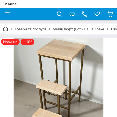
Karine
Товари та послуги
Меблі Лофт (Loft) Наша Ковка
Сту
Новинка
–10%