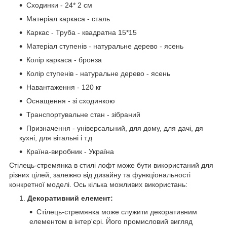
Сходинки - 24* 2 см
Матеріал каркаса - сталь
Каркас - Труба - квадратна 15*15
Матеріал ступенів - натуральне дерево - ясень
Колір каркаса - бронза
Колір ступенів - натуральне дерево - ясень
Навантаження - 120 кг
Оснащення - зі сходинкою
Транспортувальне стан - зібраний
Призначення - універсальний, для дому, для дачі, дя
кухні, для вітальні і т.д
Країна-виробник - Україна
Стілець-стремянка в стилі лофт може бути використаний для
різних цілей, залежно від дизайну та функціональності
конкретної моделі. Ось кілька можливих використань:
Декоративний елемент:
Стілець-стремянка може служити декоративним
елементом в інтер'єрі. Його промисловий вигляд