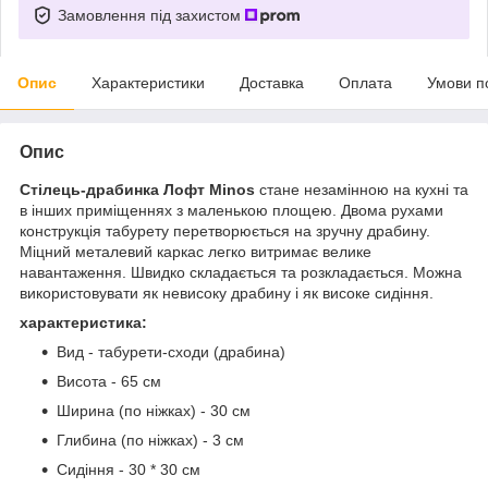
Замовлення під захистом
Опис
Характеристики
Доставка
Оплата
Умови п
Опис
Стілець-драбинка Лофт
Minos
стане незамінною на кухні та
в інших приміщеннях з маленькою площею. Двома рухами
конструкція табурету перетворюється на зручну драбину.
Міцний металевий каркас легко витримає велике
навантаження. Швидко складається та розкладається. Можна
використовувати як невисоку драбину і як високе сидіння.
характеристика:
Вид - табурети-сходи (драбина)
Висота - 65 см
Ширина (по ніжках) - 30 см
Глибина (по ніжках) - 3 см
Сидіння - 30 * 30 см