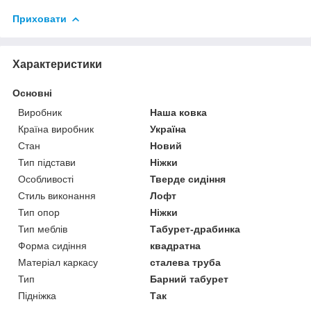
Приховати
Характеристики
Основні
Виробник
Наша ковка
Країна виробник
Україна
Стан
Новий
Тип підстави
Ніжки
Особливості
Тверде сидіння
Стиль виконання
Лофт
Тип опор
Ніжки
Тип меблів
Табурет-драбинка
Форма сидіння
квадратна
Матеріал каркасу
сталева труба
Тип
Барний табурет
Підніжка
Так