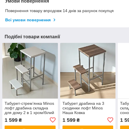
Умови повернення
Повернення товару впродовж 14 днів за рахунок покупця
Всі умови повернення
Подібні товари компанії
Табурет-стрем’янка Minos
Табурет драбина на 3
Табу
лофт драбина складна
сходинки лофт Minos
скла
для дому 2 в 1 хром/білий
Наша Ковка
соно
1 599
1 599
1 5
₴
₴