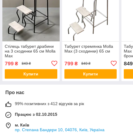
Стілець табурет драбини
Табурет стремянка Molla
Табу
на 3 сходинки 65 см Molla
Max (3 сходинки) 65 см
Max 
Max
брон
799
799
849
₴
₴
849 ₴
849 ₴
Купити
Купити
Про нас
99% позитивних з 412 відгуків за рік
Працює з 02.10.2015
м. Київ
пр. Степана Бандери 10, 04076, Київ, Україна