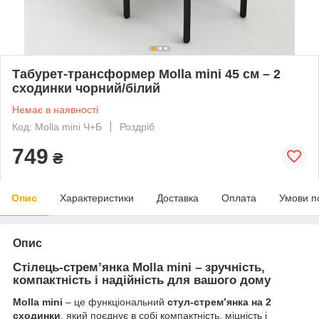
Табурет-трансформер Molla mini 45 см – 2
сходинки чорний/білий
Немає в наявності
Код: Molla mini Ч+Б
Роздріб
749
₴
Опис
Характеристики
Доставка
Оплата
Умови п
Опис
Стілець-стрем’янка Molla mini – зручність,
компактність і надійність для вашого дому
Molla mini
– це функціональний
стул-стрем’янка на 2
сходинки
, який поєднує в собі компактність, міцність і