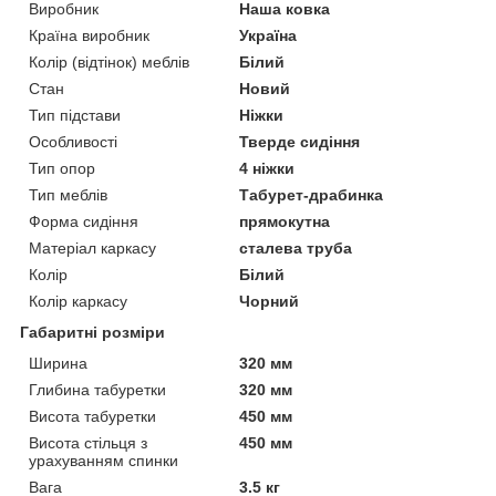
Виробник
Наша ковка
Країна виробник
Україна
Колір (відтінок) меблів
Білий
Стан
Новий
Тип підстави
Ніжки
Особливості
Тверде сидіння
Тип опор
4 ніжки
Тип меблів
Табурет-драбинка
Форма сидіння
прямокутна
Матеріал каркасу
сталева труба
Колір
Білий
Колір каркасу
Чорний
Габаритні розміри
Ширина
320 мм
Глибина табуретки
320 мм
Висота табуретки
450 мм
Висота стільця з
450 мм
урахуванням спинки
Вага
3.5 кг