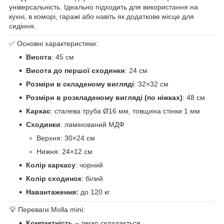
універсальність. Ідеально підходить для використання на
кухні, в коморі, гаражі або навіть як додаткове місце для
сидіння.
✅ Основні характеристики:
Висота
: 45 см
Висота до першої сходинки
: 24 см
Розміри в складеному вигляді
: 32×32 см
Розміри в розкладеному вигляді (по ніжках)
: 48 см
Каркас
: сталева труба Ø16 мм, товщина стінки 1 мм
Сходинки
: ламінований МДФ
Верхня: 30×24 см
Нижня: 24×12 см
Колір каркасу
: чорний
Колір сходинок
: білий
Навантаження:
до 120 кг
💡 Переваги Molla mini:
Компактність
– легко складається