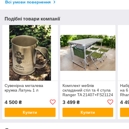
Всі умови повернення
Подібні товари компанії
Сувенірна металева
Комплект меблів
Набі
кружка Латунь 1 л
складаний стіл та 4 стула
на 6
Ranger TA 21407+FS21124
Rham
в чохлі
9902
4 500
3 499
4 4
₴
₴
Купити
Купити