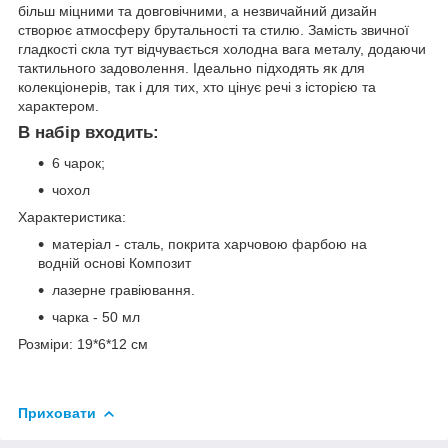
більш міцними та довговічними, а незвичайний дизайн
створює атмосферу брутальності та стилю. Замість звичної
гладкості скла тут відчувається холодна вага металу, додаючи
тактильного задоволення. Ідеально підходять як для
колекціонерів, так і для тих, хто цінує речі з історією та
характером.
В набір входить:
6 чарок;
чохол
Характеристика:
матеріал - сталь, покрита харчовою фарбою на
водній основі Композит
лазерне гравіювання.
чарка - 50 мл
Розміри: 19*6*12 см
Приховати