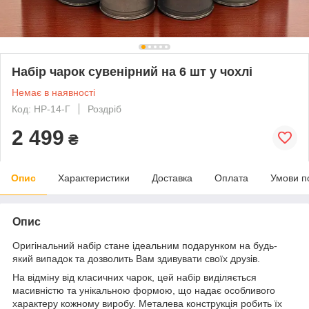
Набір чарок сувенірний на 6 шт у чохлі
Немає в наявності
Код: НР-14-Г
Роздріб
2 499
₴
Опис
Характеристики
Доставка
Оплата
Умови п
Опис
Оригінальний набір стане ідеальним подарунком на будь-
який випадок та дозволить Вам здивувати своїх друзів.
На відміну від класичних чарок, цей набір виділяється
масивністю та унікальною формою, що надає особливого
характеру кожному виробу. Металева конструкція робить їх