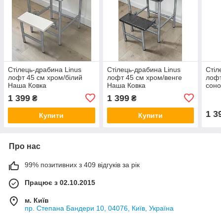
Стілець-драбина Linus
Стілець-драбина Linus
Стіл
лофт 45 см хром/білий
лофт 45 см хром/венге
лофт
Наша Ковка
Наша Ковка
сон
1 399
1 399
₴
₴
1 3
Купити
Купити
Про нас
99% позитивних з 409 відгуків за рік
Працює з 02.10.2015
м. Київ
пр. Степана Бандери 10, 04076, Київ, Україна