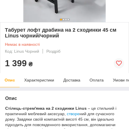
Табурет лофт драбина на 2 сходинки 45 см
Linus чорний/чорний
Немає в наявності
Код: Linus Чорний
Роздріб
1 399
₴
Опис
Характеристики
Доставка
Оплата
Умови п
Опис
Стілець-стрем'янка на 2 сходинки
Linus
– це стильний і
практичний меблевий аксесуар,
створе
ний для сучасного
дому. Завдяки своїй компактній висоті 45 см, він ідеально
підходить для повсякденного використання, допомагаючи