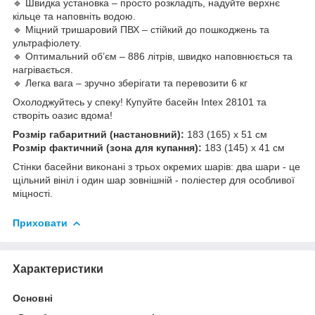
🔹 Швидка установка – просто розкладіть, надуйте верхнє
кільце та наповніть водою.
🔹 Міцний тришаровий ПВХ – стійкий до пошкоджень та
ультрафіолету.
🔹 Оптимальний об’єм – 886 літрів, швидко наповнюється та
нагрівається.
🔹 Легка вага – зручно зберігати та перевозити 6 кг
Охолоджуйтесь у спеку! Купуйте басейн Intex 28101 та
створіть оазис вдома!
Розмір габаритний (настановний):
183 (165) х 51 см
Розмір фактичний (зона для купання):
183 (145) х 41 см
Стінки басейни виконані з трьох окремих шарів: два шари - це
щільний вініл і один шар зовнішній - поліестер для особливої
міцності.
Приховати
Характеристики
Основні