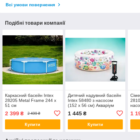
Всі умови повернення
Подібні товари компанії
Каркасний басейн Intex
Дитячий надувний басейн
Сіме
28205 Metal Frame 244 x
Intex 58480 з насосом
2810
51 см
(152 х 56 см) Акваріум
нас
2 399
1 445
1 1
₴
₴
2 499 ₴
Купити
Купити