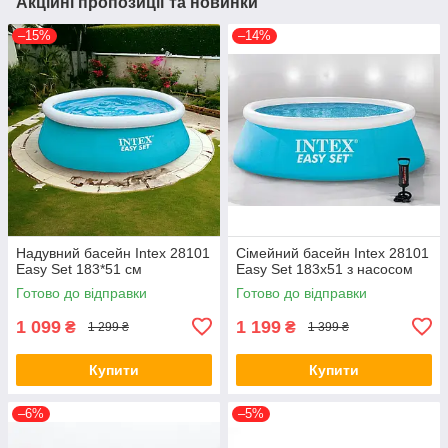
Акційні пропозиції та новинки
–15%
–14%
Надувний басейн Intex 28101
Сімейний басейн Intex 28101
Easy Set 183*51 см
Easy Set 183х51 з насосом
Готово до відправки
Готово до відправки
1 099
1 199
₴
₴
1 299 ₴
1 399 ₴
Купити
Купити
–6%
–5%