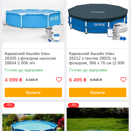
Каркасний басейн Intex
Каркасний басейн Intex
28205 з фільтром насосом
28212 з тентом 28031 та
28604 2 006 л/ч
фільтром, 366 x 76 см (2 006
л/год)
Готово до відправки
Готово до відправки
4 099
6 495
₴
₴
4 345 ₴
6 845 ₴
Купити
Купити
–5%
–4%