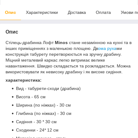
Опис
Характеристики
Доставка
Оплата
Умови п
Опис
Стілець-драбинка Лофт
Minos
стане незамінною на кухні та в
інших приміщеннях з маленькою площею. Дв
ома руха
ми
конструкція табурету перетворюється на зручну драбину.
Міцний металевий каркас легко витримає велике
навантаження. Швидко складається та розкладається. Можна
використовувати як невисоку драбину і як високе сидіння.
характеристика:
Вид - табурети-сходи (драбина)
Висота - 65 см
Ширина (по ніжках) - 30 см
Глибина (по ніжках) - 30 см
Сидіння - 30 * 30 см
Сходинки - 24* 12 см