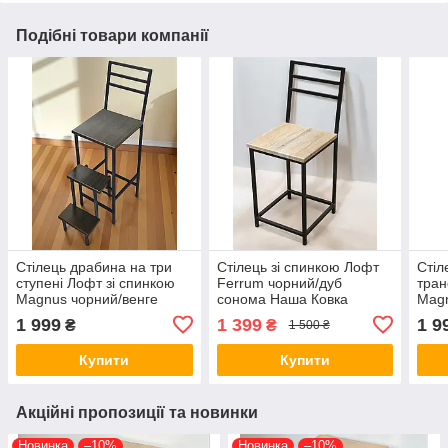
Подібні товари компанії
Стілець драбина на три
Стілець зі спинкою Лофт
Стіл
ступені Лофт зі спинкою
Ferrum чорний/дуб
тра
Magnus чорний/венге
сонома Наша Ковка
Mag
мала
1 999
1 399
1 9
₴
₴
1 500 ₴
Купити
Купити
Акційні пропозиції та новинки
Новинка
–10%
Новинка
–10%