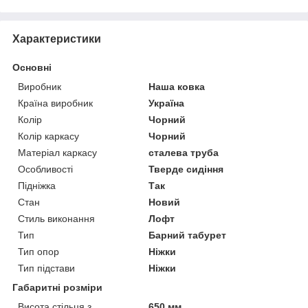
Характеристики
Основні
Виробник
Наша ковка
Країна виробник
Україна
Колір
Чорний
Колір каркасу
Чорний
Матеріал каркасу
сталева труба
Особливості
Тверде сидіння
Підніжка
Так
Стан
Новий
Стиль виконання
Лофт
Тип
Барний табурет
Тип опор
Ніжки
Тип підстави
Ніжки
Габаритні розміри
Висота стільця з
650 мм