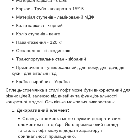
Матеріал каркаса - сталь
Каркас - Труба - квадратна 15*15
Матеріал ступенів - ламінований МДФ
Колір каркаса - чорний
Колір ступенів - венге
Навантаження - 120 кг
Оснащення - зі сходинкою
Транспортувальне стан - зібраний
Призначення - універсальний, для дому, для дачі, дя
кухні, для вітальні і т.д
Країна-виробник - Україна
Стілець-стремянка в стилі лофт може бути використаний для
різних цілей, залежно від дизайну та функціональності
конкретної моделі. Ось кілька можливих використань:
Декоративний елемент:
Стілець-стремянка може служити декоративним
елементом в інтер'єрі. Його промисловий вигляд
та стиль лофт можуть додати характеру і
оригінальності приміщенню.