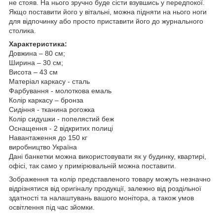
не стояв. На нього зручно буде сісти взувшись у передпокої.
Якщо поставити його у вітальні, можна підняти на нього ноги
для відпочинку або просто приставити його до журнального
столика.
Характеристика:
Довжина – 80 см;
Ширина – 30 см;
Висота – 43 см
Матеріал каркасу - сталь
Фарбування - молоткова емаль
Колір каркасу – бронза
Сидіння - тканина рогожка
Колір сидушки - попелястий беж
Оснащення - 2 відкритих полиці
Навантаження до 150 кг
виробництво Україна
Дані банкетки можна використовувати як у будинку, квартирі,
офісі, так само у примірювальній можна поставити.
Зображення та колір представленого товару можуть незначно
відрізнятися від оригіналу продукції, залежно від роздільної
здатності та налаштувань вашого монітора, а також умов
освітлення під час зйомки.