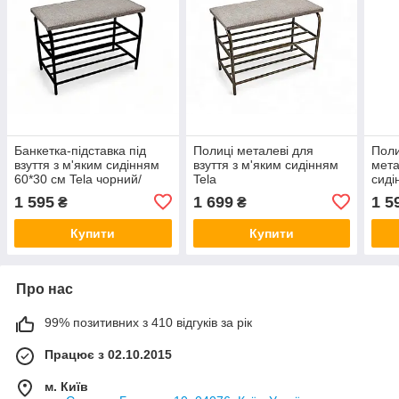
Банкетка-підставка під
Полиці металеві для
Поли
взуття з м'яким сидінням
взуття з м'яким сидінням
мета
60*30 см Tela чорний/
Tela
сиді
попелястий беж
1 595
1 699
1 5
₴
₴
Купити
Купити
Про нас
99% позитивних з 410 відгуків за рік
Працює з 02.10.2015
м. Київ