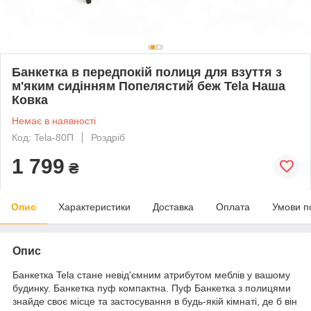
Банкетка в передпокій полиця для взуття з
м'яким сидінням Попелястий беж Tela Наша
Ковка
Немає в наявності
Код: Tela-80П
Роздріб
1 799
₴
Опис
Характеристики
Доставка
Оплата
Умови п
Опис
Банкетка Tela стане невід'ємним атрибутом меблів у вашому
будинку. Банкетка пуф компактна. Пуф Банкетка з полицями
знайде своє місце та застосування в будь-якій кімнаті, де б він