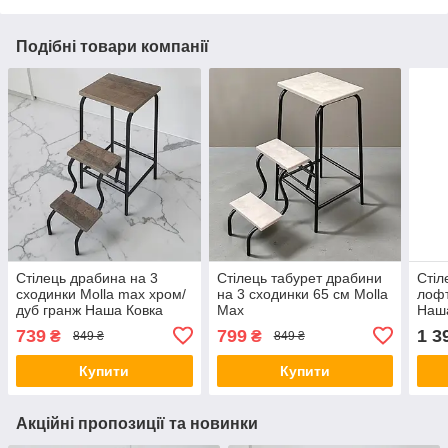
Подібні товари компанії
Стілець драбина на 3
Стілець табурет драбини
Стіл
сходинки Molla max хром/
на 3 сходинки 65 см Molla
лофт
дуб гранж Наша Ковка
Max
Наш
739
799
1 3
₴
₴
849 ₴
849 ₴
Купити
Купити
Акційні пропозиції та новинки