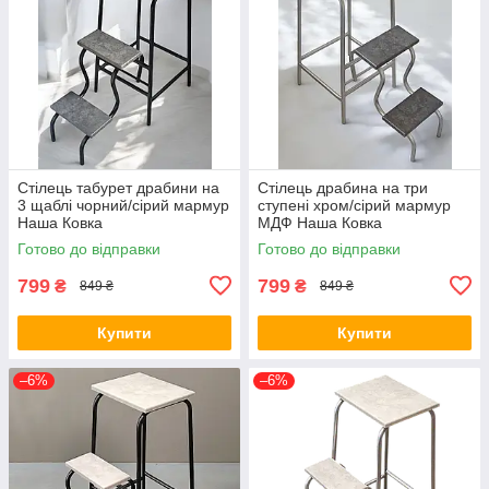
Стілець табурет драбини на
Стілець драбина на три
3 щаблі чорний/сірий мармур
ступені хром/сірий мармур
Наша Ковка
МДФ Наша Ковка
Готово до відправки
Готово до відправки
799
799
₴
₴
849 ₴
849 ₴
Купити
Купити
–6%
–6%