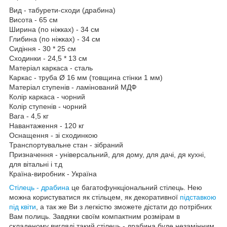
Вид - табурети-сходи (драбина)
Висота - 65 см
Ширина (по ніжках) - 34 см
Глибина (по ніжках) - 34 см
Сидіння - 30 * 25 см
Сходинки - 24,5 * 13 см
Матеріал каркаса - сталь
Каркас - труба Ø 16 мм (товщина стінки 1 мм)
Матеріал ступенів - ламінований МДФ
Колір каркаса - чорний
Колір ступенів - чорний
Вага - 4,5 кг
Навантаження - 120 кг
Оснащення - зі сходинкою
Транспортувальне стан - зібраний
Призначення - універсальний, для дому, для дачі, дя кухні,
для вітальні і т.д
Країна-виробник - Україна
Стілець - драбина
це багатофункціональний стілець. Нею
можна користуватися як стільцем, як декоративної
підставкою
під квіти
, а так же Ви з легкістю зможете дістати до потрібних
Вам полиць. Завдяки своїм компактним розмірам в
складеному вигляді такий стілець - драбина буде незамінним