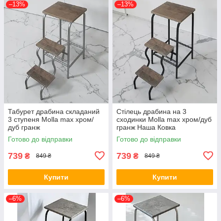
–13%
–13%
Табурет драбина складаний
Стілець драбина на 3
3 ступеня Molla max хром/
сходинки Molla max хром/дуб
дуб гранж
гранж Наша Ковка
Готово до відправки
Готово до відправки
739
739
₴
₴
849 ₴
849 ₴
Купити
Купити
–6%
–6%