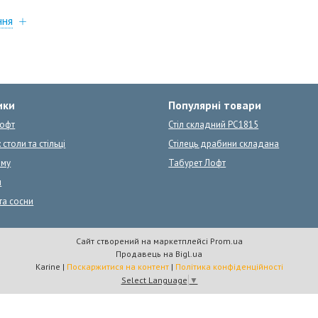
ння
ики
Популярні товари
Лофт
Стіл складний PC1815
 столи та стільці
Стілець драбини складана
ому
Табурет Лофт
и
та сосни
Сайт створений на маркетплейсі
Prom.ua
Продавець на Bigl.ua
Karine |
Поскаржитися на контент
|
Політика конфіденційності
Select Language
▼