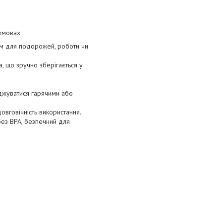
 умовах
ом для подорожей, роботи чи
, що зручно зберігається у
джуватися гарячими або
вговічність використання.
 без BPA, безпечний для