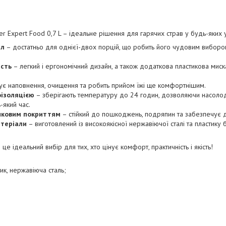
 Expert Food 0,7 L – ідеальне рішення для гарячих страв у будь-яких
 л
– достатньо для однієї-двох порцій, що робить його чудовим вибор
ість
– легкий і ергономічний дизайн, а також додаткова пластикова миска
є наповнення, очищення та робить прийом їжі ще комфортнішим.
оізоляцією
– зберігають температуру до 24 годин, дозволяючи насоло
-який час.
ошковим покриттям
– стійкий до пошкоджень, подряпин та забезпечує до
атеріали
– виготовлений із високоякісної нержавіючої сталі та пластику
 це ідеальний вибір для тих, хто цінує комфорт, практичність і якість!
ик, нержавіюча сталь;