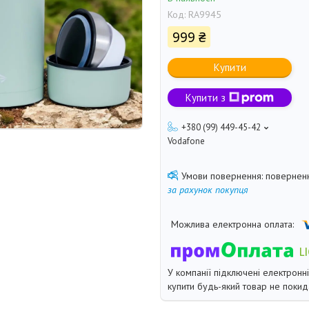
Код:
RA9945
999 ₴
Купити
Купити з
+380 (99) 449-45-42
Vodafone
поверненн
за рахунок покупця
У компанії підключені електронн
купити будь-який товар не покид