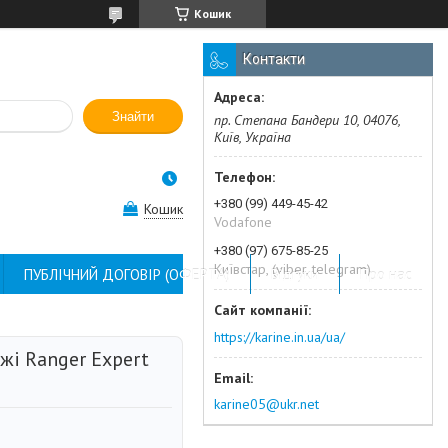
Кошик
Контакти
Знайти
пр. Степана Бандери 10, 04076,
Київ, Україна
+380 (99) 449-45-42
Кошик
Vodafone
+380 (97) 675-85-25
Київстар, (viber, telegram)
ПУБЛІЧНИЙ ДОГОВІР (ОФЕРТА)
Відгуки
Про нас
https://karine.in.ua/ua/
жі Ranger Expert
karine05@ukr.net