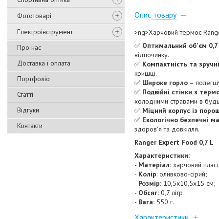
Опис товару
Фототоварі
Електроінструмент
>ng>Харчовий термос Ranger
✅
Оптимальний об'єм 0,7
Про нас
відпочинку.
Доставка і оплата
✅
Компактність та зручн
кришці.
Портфоліо
✅
Широке горло
– полегшу
✅
Подвійні стінки з терм
Статті
холодними стравами в будь
Відгуки
✅
Міцний корпус із пор
✅
Екологічно безпечні м
Контакти
здоров'я та довкілля.
Ranger Expert Food 0,7 L
–
Характеристики:
-
Матеріал:
харчовий пласт
-
Колір
: оливково-сірий;
-
Розмір:
10,5х10,5х15 см;
-
Обсяг:
0,7 літр;
-
Вага:
550 г.
Характеристики