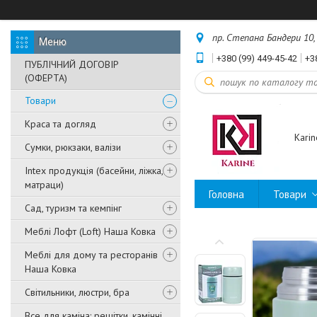
пр. Степана Бандери 10, 
+380 (99) 449-45-42
+3
ПУБЛІЧНИЙ ДОГОВІР
(ОФЕРТА)
Товари
Краса та догляд
Karin
Сумки, рюкзаки, валізи
Intex продукція (басейни, ліжка,
матраци)
Головна
Товари
Сад, туризм та кемпінг
Меблі Лофт (Loft) Наша Ковка
Меблі для дому та ресторанів
Наша Ковка
Світильники, люстри, бра
Все для каміна: решітки, камінні