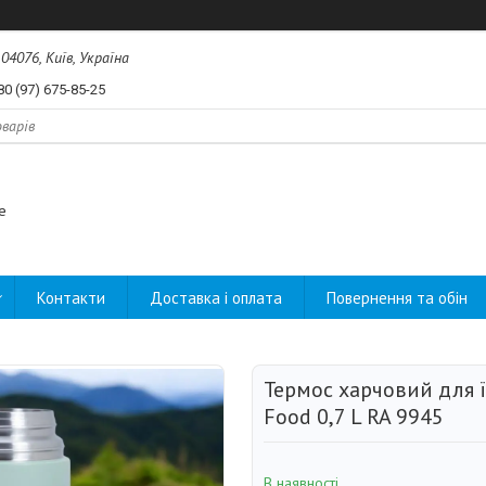
04076, Київ, Україна
80 (97) 675-85-25
e
Контакти
Доставка і оплата
Повернення та обін
Термос харчовий для ї
Food 0,7 L RA 9945
В наявності