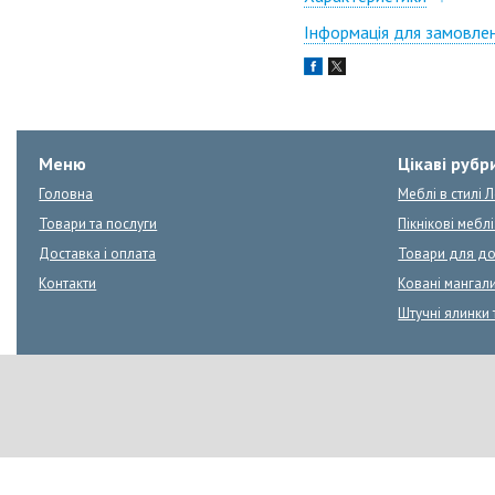
Інформація для замовле
Меню
Цікаві рубр
Головна
Меблі в стилі 
Товари та послуги
Пікнікові меблі:
Доставка і оплата
Товари для д
Контакти
Ковані мангал
Штучні ялинки 