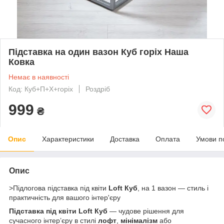
Підставка на один вазон Куб горіх Наша
Ковка
Немає в наявності
Код: Куб+П+Х+горіх
Роздріб
999
₴
Опис
Характеристики
Доставка
Оплата
Умови п
Опис
>Підлогова підставка під квіти
Loft Куб
, на 1 вазон — стиль і
практичність для вашого інтер'єру
Підставка під квіти Loft Куб
— чудове рішення для
сучасного інтер’єру в стилі
лофт
,
мінімалізм
або