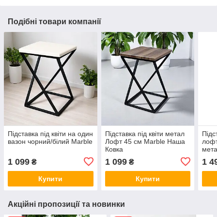
Подібні товари компанії
Підставка під квіти на один
Підставка під квіти метал
Підс
вазон чорний/білий Marble
Лофт 45 см Marble Наша
лофт
Ковка
мета
горі
1 099
1 099
1 4
₴
₴
Купити
Купити
Акційні пропозиції та новинки