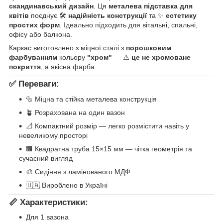
скандинавський дизайн
. Ця
металева підставка для
квітів
поєднує 🛠️
надійність конструкції
та ✨
естетику
простих форм
. Ідеально підходить для вітальні, спальні,
офісу або балкона.
Каркас виготовлено з міцної сталі з
порошковим
фарбуванням
кольору
"хром"
— ⚠️
це не хромоване
покриття
, а якісна фарба.
✅ Переваги:
🔩 Міцна та стійка металева конструкція
🪴 Розрахована на один вазон
📐 Компактний розмір — легко розмістити навіть у
невеликому просторі
🟫 Квадратна труба 15×15 мм — чітка геометрія та
сучасний вигляд
🎨 Сидіння з ламінованого МДФ
🇺🇦 Вироблено в Україні
📏 Характеристики:
Для 1 вазона