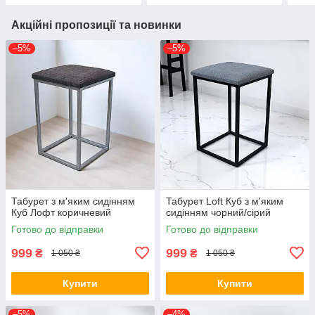
Акційні пропозиції та новинки
–5%
–5%
Табурет з м'яким сидінням
Табурет Loft Куб з м'яким
Куб Лофт коричневий
сидінням чорний/сірий
Готово до відправки
Готово до відправки
999
999
₴
₴
1 050 ₴
1 050 ₴
Купити
Купити
–5%
–4%