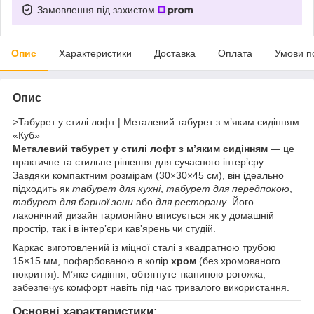
Замовлення під захистом
Опис
Характеристики
Доставка
Оплата
Умови п
Опис
>Табурет у стилі лофт | Металевий табурет з м’яким сидінням
«Куб»
Металевий табурет у стилі лофт з м’яким сидінням
— це
практичне та стильне рішення для сучасного інтерʼєру.
Завдяки компактним розмірам (30×30×45 см), він ідеально
підходить як
табурет для кухні
,
табурет для передпокою
,
табурет для барної зони
або
для ресторану
. Його
лаконічний дизайн гармонійно вписується як у домашній
простір, так і в інтерʼєри кавʼярень чи студій.
Каркас виготовлений із міцної сталі з квадратною трубою
15×15 мм, пофарбованою в колір
хром
(без хромованого
покриття). М’яке сидіння, обтягнуте тканиною рогожка,
забезпечує комфорт навіть під час тривалого використання.
Основні характеристики: