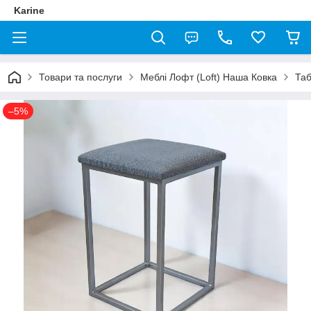
Karine
Товари та послуги
Меблі Лофт (Loft) Наша Ковка
Таб
–5%