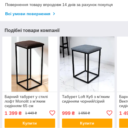
Повернення товару впродовж 14 днів за рахунок покупця
Всі умови повернення
Подібні товари компанії
Барний табурет у стилі
Табурет Loft Куб з м'яким
Барн
лофт Monolit з м'яким
сидінням чорний/сірий
Вект
сидінням 65 см
сиді
1 399
999
1 4
₴
₴
1 449 ₴
1 050 ₴
Купити
Купити