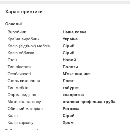
Характеристики
Основні
Виробник
Наша ковка
Країна виробник
Україна
Колір (відтінок) меблів
Сірий
Колір оббивки
Сірий
Стан
Новий
Тип підстави
Полози
Особливості
М'яке сидіння
Стиль виконання
Лофт
Тип меблів
табурет
Форма сидіння
квадратна
Матеріал каркасу
сталева профільна труба
Обивний матеріал
Рогожка
Колір
Сірий
Колір каркасу
Хром